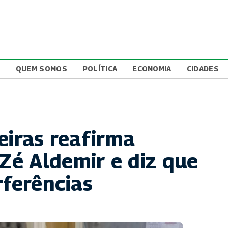
L
QUEM SOMOS
POLÍTICA
ECONOMIA
CIDADES
eiras reafirma
é Aldemir e diz que
rferências