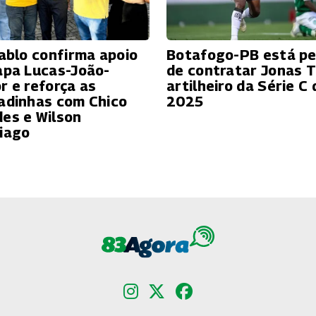
Pablo confirma apoio
Botafogo-PB está pe
apa Lucas-João-
de contratar Jonas T
r e reforça as
artilheiro da Série C 
adinhas com Chico
2025
es e Wilson
iago