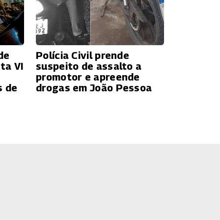
de
Polícia Civil prende
ta VI
suspeito de assalto a
promotor e apreende
s de
drogas em João Pessoa