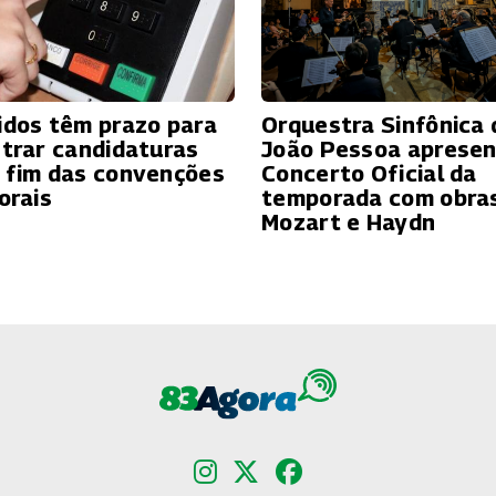
idos têm prazo para
Orquestra Sinfônica 
strar candidaturas
João Pessoa apresen
 fim das convenções
Concerto Oficial da
orais
temporada com obra
Mozart e Haydn