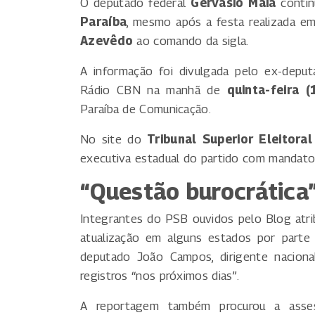
O deputado federal
Gervásio Maia
continu
Paraíba
, mesmo após a festa realizada e
Azevêdo
ao comando da sigla.
A informação foi divulgada pelo ex-depu
Rádio CBN na manhã de
quinta-feira (
Paraíba de Comunicação.
No site do
Tribunal Superior Eleitoral
executiva estadual do partido com mandato
“Questão burocrática”
Integrantes do PSB ouvidos pelo Blog atrib
atualização em alguns estados por parte
deputado João Campos, dirigente nacional
registros “nos próximos dias”.
A reportagem também procurou a asses