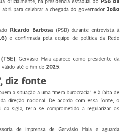
a, oficialmente, na presidência estadual do
PSB da
m abril para celebrar a chegada do governador
João
tado
Ricardo Barbosa
(PSB) durante entrevista à
16)
e confirmada pela equipe de política da Rede
 (TSE)
, Gervásio Maia aparece como presidente da
 válido até o fim de
2025
.
, diz fonte
uem a situação a uma “mera burocracia” e à falta de
 da direção nacional. De acordo com essa fonte, o
 da sigla, teria se comprometido a regularizar os
soria de imprensa de Gervásio Maia e aguarda