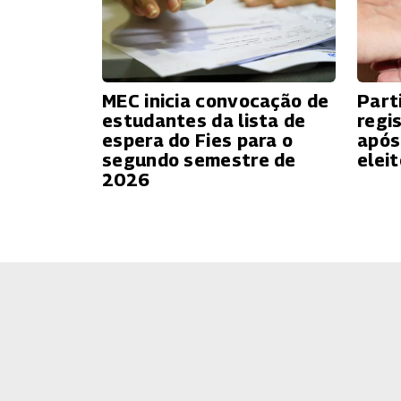
MEC inicia convocação de
Part
estudantes da lista de
regi
espera do Fies para o
após
segundo semestre de
eleit
2026