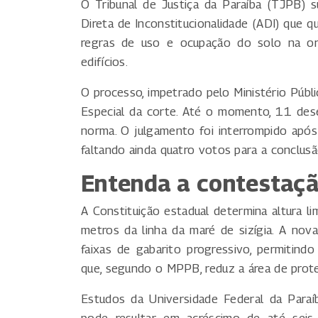
O Tribunal de Justiça da Paraíba (TJPB) s
Direta de Inconstitucionalidade (ADI) que qu
regras de uso e ocupação do solo na orl
edifícios.
O processo, impetrado pelo Ministério Públ
Especial da corte. Até o momento, 11 des
norma. O julgamento foi interrompido apó
faltando ainda quatro votos para a conclus
Entenda a contestaç
A Constituição estadual determina altura l
metros da linha da maré de sizígia. A no
faixas de gabarito progressivo, permitindo
que, segundo o MPPB, reduz a área de proteç
Estudos da Universidade Federal da Para
pode resultar em acréscimo de até seis 