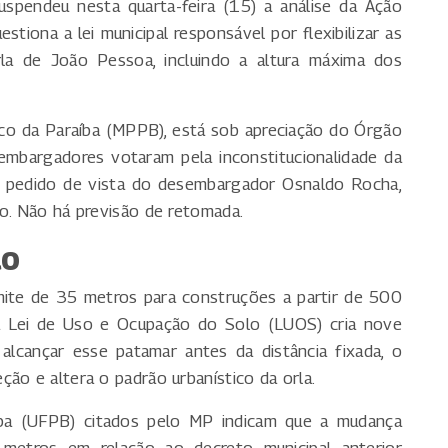
uspendeu nesta quarta-feira (15) a análise da Ação
estiona a lei municipal responsável por flexibilizar as
a de João Pessoa, incluindo a altura máxima dos
ico da Paraíba (MPPB), está sob apreciação do Órgão
embargadores votaram pela inconstitucionalidade da
s pedido de vista do desembargador Osnaldo Rocha,
ão. Não há previsão de retomada.
ão
imite de 35 metros para construções a partir de 500
va Lei de Uso e Ocupação do Solo (LUOS) cria nove
 alcançar esse patamar antes da distância fixada, o
ão e altera o padrão urbanístico da orla.
íba (UFPB) citados pelo MP indicam que a mudança
metros em relação ao decreto municipal anterior