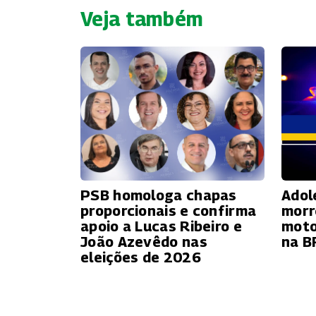
Veja também
PSB homologa chapas
Adol
proporcionais e confirma
morr
apoio a Lucas Ribeiro e
moto
João Azevêdo nas
na B
eleições de 2026