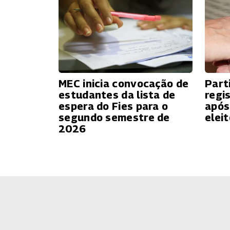
MEC inicia convocação de
Part
estudantes da lista de
regi
espera do Fies para o
após
segundo semestre de
eleit
2026