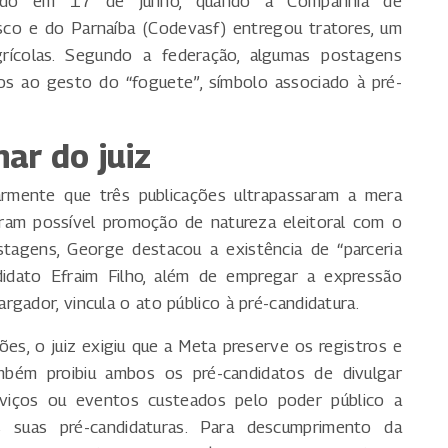
zado em 17 de junho, quando a Companhia de
co e do Parnaíba (Codevasf) entregou tratores, um
ícolas. Segundo a federação, algumas postagens
os ao gesto do “foguete”, símbolo associado à pré-
ar do juiz
narmente que três publicações ultrapassaram a mera
raram possível promoção de natureza eleitoral com o
tagens, George destacou a existência de “parceria
idato Efraim Filho, além de empregar a expressão
gador, vincula o ato público à pré-candidatura.
es, o juiz exigiu que a Meta preserve os registros e
bém proibiu ambos os pré-candidatos de divulgar
viços ou eventos custeados pelo poder público a
 suas pré-candidaturas. Para descumprimento da