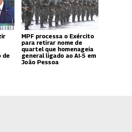
ir
MPF processa o Exército
para retirar nome de
quartel que homenageia
o de
general ligado ao AI‑5 em
João Pessoa