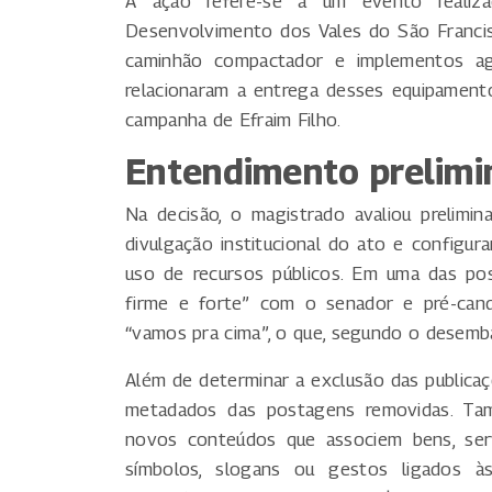
A ação refere-se a um evento reali
Desenvolvimento dos Vales do São Francis
caminhão compactador e implementos agr
relacionaram a entrega desses equipament
campanha de Efraim Filho.
Entendimento prelimin
Na decisão, o magistrado avaliou prelimi
divulgação institucional do ato e configu
uso de recursos públicos. Em uma das pos
firme e forte” com o senador e pré-cand
“vamos pra cima”, o que, segundo o desembar
Além de determinar a exclusão das publicaçõ
metadados das postagens removidas. Tam
novos conteúdos que associem bens, ser
símbolos, slogans ou gestos ligados às