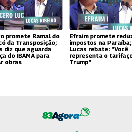
ro promete Ramal do
Efraim promete reduz
có da Transposição;
impostos na Paraíba;
s diz que aguarda
Lucas rebate: “Você
nça do IBAMA para
representa o tarifaç
ar obras
Trump”