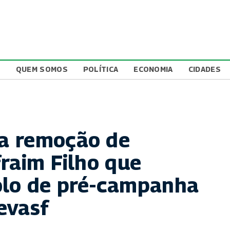
L
QUEM SOMOS
POLÍTICA
ECONOMIA
CIDADES
a remoção de
fraim Filho que
olo de pré-campanha
evasf