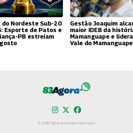
 do Nordeste Sub-20
Gestão Joaquim alca
: Esporte de Patos e
maior IDEB da históri
iança-PB estreiam
Mamanguape e lidera
gosto
Vale do Mamanguape
© 2026 Todos os direitos reservados